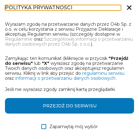
close
POLITYKA PRYWATNOŚCI
IR-1
Wyrażam zgodę na przetwarzanie danych przez O4b Sp. z
o.o. w celu korzystania z serwisu Przyjazne Deklaracje i
akceptuję Regulamin serwisu (szczegóły dostępne w
Regulaminie
oraz
Szczegółowej informacji o przetwarzaniu
danych osobowych przez O4b Sp. z o.o.
).
WYBIERZ JEDNĄ Z OPCJI
Zamykając ten komunikat (kliknięcie w przycisk
"Przejdź
Utwórz informację z wykorzystaniem kreatora online
do serwisu"
lub
"X"
wyrażasz zgodę na przetwarzanie
Twoich danych osobowych oraz akceptujesz regulamin
serwisu. Kliknij w link aby przejść do
regulaminu serwisu
Przywróć ostatnią informację
oraz
informacji o przetwarzaniu danych osobowych.
Jeśli nie wyrażasz zgody zamknij kartę przeglądarki.
Wczytaj informację z pliku roboczego DEK
Otrzymałem/am informację od współwłaściciela
PRZEJDŹ DO SERWISU
w formie pliku roboczego DEK
Zapamiętaj mój wybór