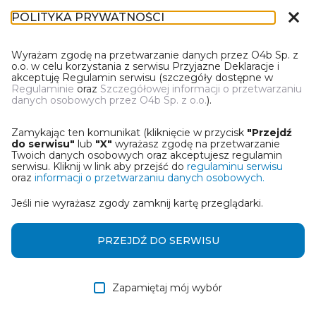
close
POLITYKA PRYWATNOŚCI
IR-1
Wyrażam zgodę na przetwarzanie danych przez O4b Sp. z
o.o. w celu korzystania z serwisu Przyjazne Deklaracje i
akceptuję Regulamin serwisu (szczegóły dostępne w
Regulaminie
oraz
Szczegółowej informacji o przetwarzaniu
danych osobowych przez O4b Sp. z o.o.
).
WYBIERZ JEDNĄ Z OPCJI
Zamykając ten komunikat (kliknięcie w przycisk
"Przejdź
Utwórz informację z wykorzystaniem kreatora online
do serwisu"
lub
"X"
wyrażasz zgodę na przetwarzanie
Twoich danych osobowych oraz akceptujesz regulamin
serwisu. Kliknij w link aby przejść do
regulaminu serwisu
Przywróć ostatnią informację
oraz
informacji o przetwarzaniu danych osobowych.
Jeśli nie wyrażasz zgody zamknij kartę przeglądarki.
Wczytaj informację z pliku roboczego DEK
Otrzymałem/am informację od współwłaściciela
PRZEJDŹ DO SERWISU
w formie pliku roboczego DEK
Zapamiętaj mój wybór