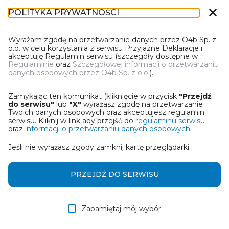
close
POLITYKA PRYWATNOŚCI
IR-1
Wyrażam zgodę na przetwarzanie danych przez O4b Sp. z
o.o. w celu korzystania z serwisu Przyjazne Deklaracje i
akceptuję Regulamin serwisu (szczegóły dostępne w
Regulaminie
oraz
Szczegółowej informacji o przetwarzaniu
danych osobowych przez O4b Sp. z o.o.
).
WYBIERZ JEDNĄ Z OPCJI
Zamykając ten komunikat (kliknięcie w przycisk
"Przejdź
Utwórz informację z wykorzystaniem kreatora online
do serwisu"
lub
"X"
wyrażasz zgodę na przetwarzanie
Twoich danych osobowych oraz akceptujesz regulamin
serwisu. Kliknij w link aby przejść do
regulaminu serwisu
Przywróć ostatnią informację
oraz
informacji o przetwarzaniu danych osobowych.
Jeśli nie wyrażasz zgody zamknij kartę przeglądarki.
Wczytaj informację z pliku roboczego DEK
Otrzymałem/am informację od współwłaściciela
PRZEJDŹ DO SERWISU
w formie pliku roboczego DEK
Zapamiętaj mój wybór