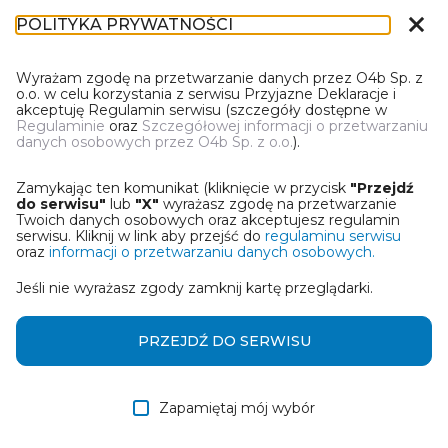
close
POLITYKA PRYWATNOŚCI
IR-1
Wyrażam zgodę na przetwarzanie danych przez O4b Sp. z
o.o. w celu korzystania z serwisu Przyjazne Deklaracje i
akceptuję Regulamin serwisu (szczegóły dostępne w
Regulaminie
oraz
Szczegółowej informacji o przetwarzaniu
danych osobowych przez O4b Sp. z o.o.
).
WYBIERZ JEDNĄ Z OPCJI
Zamykając ten komunikat (kliknięcie w przycisk
"Przejdź
Utwórz informację z wykorzystaniem kreatora online
do serwisu"
lub
"X"
wyrażasz zgodę na przetwarzanie
Twoich danych osobowych oraz akceptujesz regulamin
serwisu. Kliknij w link aby przejść do
regulaminu serwisu
Przywróć ostatnią informację
oraz
informacji o przetwarzaniu danych osobowych.
Jeśli nie wyrażasz zgody zamknij kartę przeglądarki.
Wczytaj informację z pliku roboczego DEK
Otrzymałem/am informację od współwłaściciela
PRZEJDŹ DO SERWISU
w formie pliku roboczego DEK
Zapamiętaj mój wybór
DALEJ