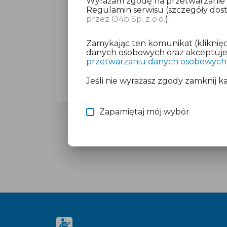
Wyrażam zgodę na przetwarzanie da
Regulamin serwisu (szczegóły do
przez O4b Sp. z o.o.
).
Dla wybranego miasta poprosimy C
(23,27 zł brutto).
Zamykając ten komunikat (kliknięc
Nie martw się o płatność, jeśli mas
danych osobowych oraz akceptujesz
przetwarzaniu danych osobowych
Więcej informacji znajdziesz w doku
Jeśli nie wyrażasz zgody zamknij k
Zapamiętaj mój wybór