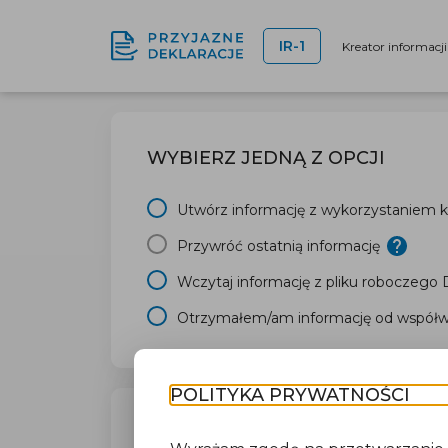
IR-1
Kreator informacj
WYBIERZ JEDNĄ Z OPCJI
Utwórz informację z wykorzystaniem kr
Przywróć ostatnią informację
Wczytaj informację z pliku roboczego
Otrzymałem/am informację od współwł
POLITYKA PRYWATNOŚCI
TWÓJ URZĄD