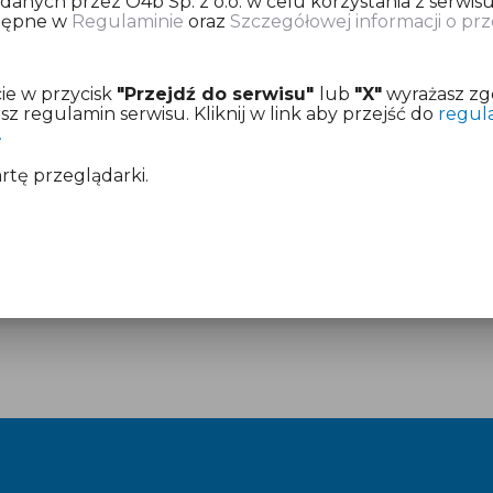
nych przez O4b Sp. z o.o. w celu korzystania z serwisu
stępne w
Regulaminie
oraz
Szczegółowej informacji o p
ię o dokonanie opłaty za przygotowanie informacji pod
ie w przycisk
"Przejdź do serwisu"
lub
"X"
wyrażasz zg
z już aktywny dostęp.
 regulamin serwisu. Kliknij w link aby przejść do
regul
.
mentach:
Regulamin
i
Cennik
artę przeglądarki.