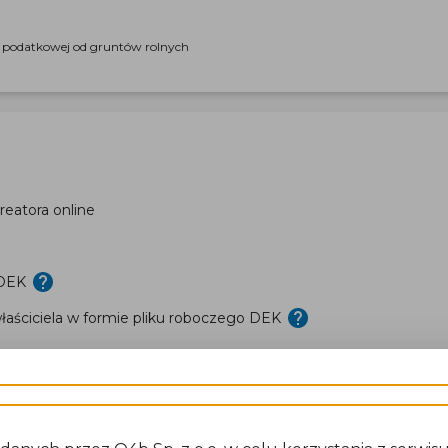
i podatkowej od gruntów rolnych
eatora online
 DEK
aściciela w formie pliku roboczego DEK