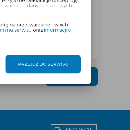
 Przyjazne Deklaracje i akceptuję
rzetwarzaniu danych osobowych
atkowej w wysokości
od 19 zł
netto
odę na przetwarzanie Twoich
aminu serwisu
oraz
informacji o
PRZEJDŹ DO SERWISU
DALEJ