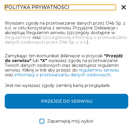
close
POLITYKA PRYWATNOŚCI
IR-1
Wyrażam zgodę na przetwarzanie danych przez O4b Sp. z
o.o. w celu korzystania z serwisu Przyjazne Deklaracje i
akceptuję Regulamin serwisu (szczegóły dostępne w
Regulaminie
oraz
Szczegółowej informacji o przetwarzaniu
danych osobowych przez O4b Sp. z o.o.
).
WYBIERZ JEDNĄ Z OPCJI
Zamykając ten komunikat (kliknięcie w przycisk
"Przejdź
Utwórz informację z wykorzystaniem kreatora online
do serwisu"
lub
"X"
wyrażasz zgodę na przetwarzanie
Twoich danych osobowych oraz akceptujesz regulamin
serwisu. Kliknij w link aby przejść do
regulaminu serwisu
Przywróć ostatnią informację
oraz
informacji o przetwarzaniu danych osobowych.
Jeśli nie wyrażasz zgody zamknij kartę przeglądarki.
Wczytaj informację z pliku roboczego DEK
Otrzymałem/am informację od współwłaściciela
PRZEJDŹ DO SERWISU
w formie pliku roboczego DEK
Zapamiętaj mój wybór