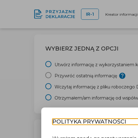
IR-1
Kreator informacj
WYBIERZ JEDNĄ Z OPCJI
Utwórz informację z wykorzystaniem kr
Przywróć ostatnią informację
Wczytaj informację z pliku roboczego
Otrzymałem/am informację od współwł
POLITYKA PRYWATNOŚCI
TWÓJ URZĄD