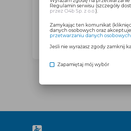
Wyrażam zgodę na przetwarzanie da
Regulamin serwisu (szczegóły do
przez O4b Sp. z o.o.
).
Dla wybranego miasta poprosimy C
(23,27 zł brutto).
Zamykając ten komunikat (kliknięc
Nie martw się o płatność, jeśli mas
danych osobowych oraz akceptujesz
przetwarzaniu danych osobowych
Więcej informacji znajdziesz w doku
Jeśli nie wyrażasz zgody zamknij k
Zapamiętaj mój wybór