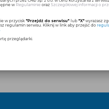
nych przez O4b Sp. z o.o. w celu korzystania z serwisu
stępne w
Regulaminie
oraz
Szczegółowej informacji o p
ię o dokonanie opłaty za przygotowanie informacji pod
ie w przycisk
"Przejdź do serwisu"
lub
"X"
wyrażasz zg
z już aktywny dostęp.
 regulamin serwisu. Kliknij w link aby przejść do
regul
.
mentach:
Regulamin
i
Cennik
artę przeglądarki.