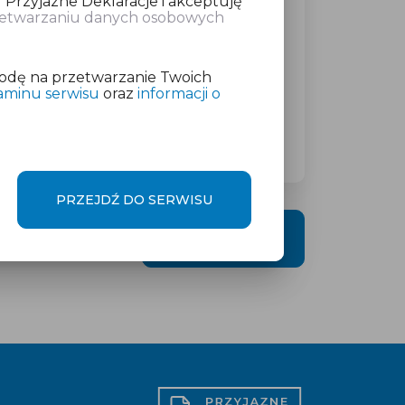
 Przyjazne Deklaracje i akceptuję
rzetwarzaniu danych osobowych
atkowej w wysokości
od 19 zł
netto
odę na przetwarzanie Twoich
aminu serwisu
oraz
informacji o
PRZEJDŹ DO SERWISU
DALEJ