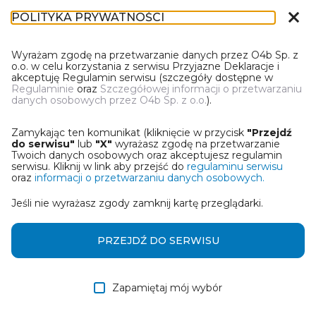
close
POLITYKA PRYWATNOŚCI
IR-1
Wyrażam zgodę na przetwarzanie danych przez O4b Sp. z
o.o. w celu korzystania z serwisu Przyjazne Deklaracje i
akceptuję Regulamin serwisu (szczegóły dostępne w
Regulaminie
oraz
Szczegółowej informacji o przetwarzaniu
danych osobowych przez O4b Sp. z o.o.
).
WYBIERZ JEDNĄ Z OPCJI
Zamykając ten komunikat (kliknięcie w przycisk
"Przejdź
Utwórz informację z wykorzystaniem kreatora online
do serwisu"
lub
"X"
wyrażasz zgodę na przetwarzanie
Twoich danych osobowych oraz akceptujesz regulamin
serwisu. Kliknij w link aby przejść do
regulaminu serwisu
Przywróć ostatnią informację
oraz
informacji o przetwarzaniu danych osobowych.
Jeśli nie wyrażasz zgody zamknij kartę przeglądarki.
Wczytaj informację z pliku roboczego DEK
Otrzymałem/am informację od współwłaściciela
PRZEJDŹ DO SERWISU
w formie pliku roboczego DEK
Zapamiętaj mój wybór
DALEJ