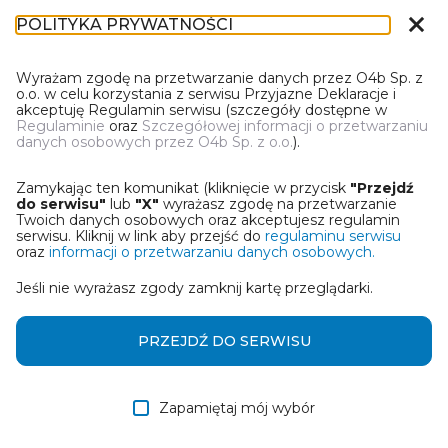
close
POLITYKA PRYWATNOŚCI
IR-1
Wyrażam zgodę na przetwarzanie danych przez O4b Sp. z
o.o. w celu korzystania z serwisu Przyjazne Deklaracje i
akceptuję Regulamin serwisu (szczegóły dostępne w
Regulaminie
oraz
Szczegółowej informacji o przetwarzaniu
danych osobowych przez O4b Sp. z o.o.
).
WYBIERZ JEDNĄ Z OPCJI
Zamykając ten komunikat (kliknięcie w przycisk
"Przejdź
Utwórz informację z wykorzystaniem kreatora online
do serwisu"
lub
"X"
wyrażasz zgodę na przetwarzanie
Twoich danych osobowych oraz akceptujesz regulamin
serwisu. Kliknij w link aby przejść do
regulaminu serwisu
Przywróć ostatnią informację
oraz
informacji o przetwarzaniu danych osobowych.
Jeśli nie wyrażasz zgody zamknij kartę przeglądarki.
Wczytaj informację z pliku roboczego DEK
Otrzymałem/am informację od współwłaściciela
PRZEJDŹ DO SERWISU
w formie pliku roboczego DEK
Zapamiętaj mój wybór