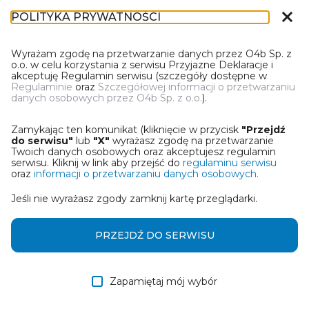
close
POLITYKA PRYWATNOŚCI
IR-1
Wyrażam zgodę na przetwarzanie danych przez O4b Sp. z
o.o. w celu korzystania z serwisu Przyjazne Deklaracje i
akceptuję Regulamin serwisu (szczegóły dostępne w
Regulaminie
oraz
Szczegółowej informacji o przetwarzaniu
danych osobowych przez O4b Sp. z o.o.
).
WYBIERZ JEDNĄ Z OPCJI
Zamykając ten komunikat (kliknięcie w przycisk
"Przejdź
Utwórz informację z wykorzystaniem kreatora online
do serwisu"
lub
"X"
wyrażasz zgodę na przetwarzanie
Twoich danych osobowych oraz akceptujesz regulamin
serwisu. Kliknij w link aby przejść do
regulaminu serwisu
Przywróć ostatnią informację
oraz
informacji o przetwarzaniu danych osobowych.
Jeśli nie wyrażasz zgody zamknij kartę przeglądarki.
Wczytaj informację z pliku roboczego DEK
Otrzymałem/am informację od współwłaściciela
PRZEJDŹ DO SERWISU
w formie pliku roboczego DEK
Zapamiętaj mój wybór