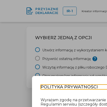
IR-1
Kreator informacj
WYBIERZ JEDNĄ Z OPCJI
Utwórz informację z wykorzystaniem kr
Przywróć ostatnią informację
Wczytaj informację z pliku roboczego
Otrzymałem/am informację od współwł
POLITYKA PRYWATNOŚCI
Wyrażam zgodę na przetwarzanie da
Regulamin serwisu (szczegóły do