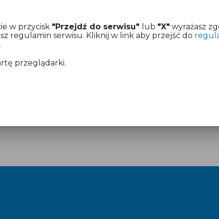
ie w przycisk
"Przejdź do serwisu"
lub
"X"
wyrażasz zg
 regulamin serwisu. Kliknij w link aby przejść do
regul
.
artę przeglądarki.