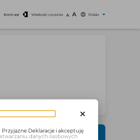
A
Kontrast
Wielkość czcionki
Polski
A
close
 Przyjazne Deklaracje i akceptuję
DALEJ
rzetwarzaniu danych osobowych