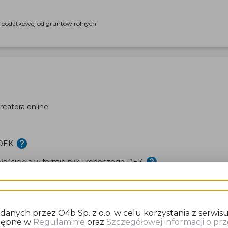
i podatkowej od gruntów rolnych
eatora online
 DEK
aściciela w formie pliku roboczego DEK
nych przez O4b Sp. z o.o. w celu korzystania z serwisu
stępne w
Regulaminie
oraz
Szczegółowej informacji o p