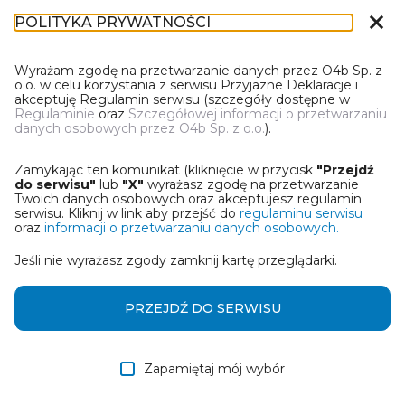
close
POLITYKA PRYWATNOŚCI
DOK
Wyrażam zgodę na przetwarzanie danych przez O4b Sp. z
o.o. w celu korzystania z serwisu Przyjazne Deklaracje i
akceptuję Regulamin serwisu (szczegóły dostępne w
Regulaminie
oraz
Szczegółowej informacji o przetwarzaniu
danych osobowych przez O4b Sp. z o.o.
).
WYBIERZ JEDNĄ Z OPCJI
Zamykając ten komunikat (kliknięcie w przycisk
"Przejdź
Utwórz deklarację z wykorzystaniem kreatora online
do serwisu"
lub
"X"
wyrażasz zgodę na przetwarzanie
Twoich danych osobowych oraz akceptujesz regulamin
serwisu. Kliknij w link aby przejść do
regulaminu serwisu
Przywróć ostatnią deklarację
oraz
informacji o przetwarzaniu danych osobowych.
Jeśli nie wyrażasz zgody zamknij kartę przeglądarki.
Wczytaj deklarację z pliku roboczego DEK
PRZEJDŹ DO SERWISU
DALEJ
Zapamiętaj mój wybór