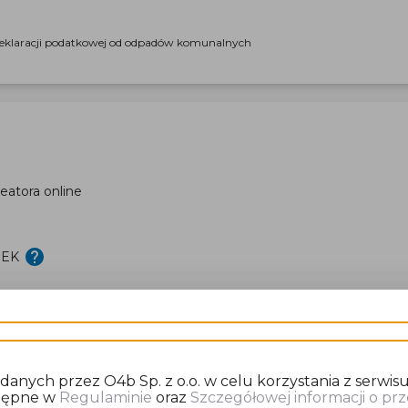
deklaracji podatkowej od odpadów komunalnych
eatora online
DEK
nych przez O4b Sp. z o.o. w celu korzystania z serwisu
stępne w
Regulaminie
oraz
Szczegółowej informacji o p