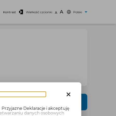
A
Kontrast
Wielkość czcionki
Polski
A
close
DALEJ
 Przyjazne Deklaracje i akceptuję
rzetwarzaniu danych osobowych