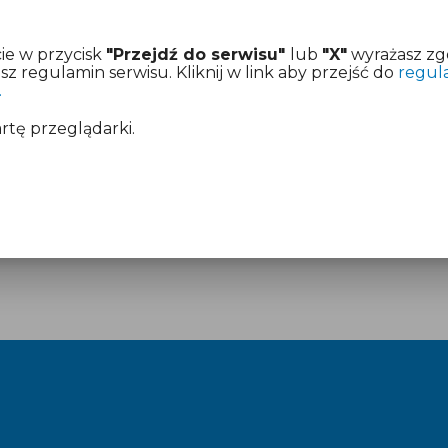
ie w przycisk
"Przejdź do serwisu"
lub
"X"
wyrażasz zg
 regulamin serwisu. Kliknij w link aby przejść do
regul
.
artę przeglądarki.