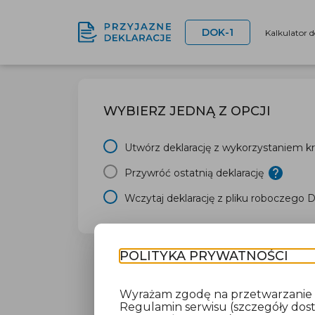
DOK-1
Kalkulator 
WYBIERZ JEDNĄ Z OPCJI
Utwórz deklarację z wykorzystaniem kr
Przywróć ostatnią deklarację
Wczytaj deklarację z pliku roboczego 
POLITYKA PRYWATNOŚCI
Wyrażam zgodę na przetwarzanie da
Regulamin serwisu (szczegóły do