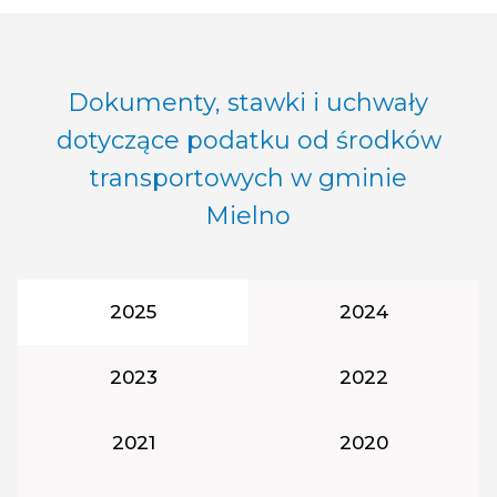
Dokumenty, stawki i uchwały
dotyczące podatku od środków
transportowych w gminie
Mielno
Rok podatkowy:
Rok podatkowy:
2025
2024
Rok podatkowy:
Rok podatkowy:
2023
2022
Rok podatkowy:
Rok podatkowy:
2021
2020