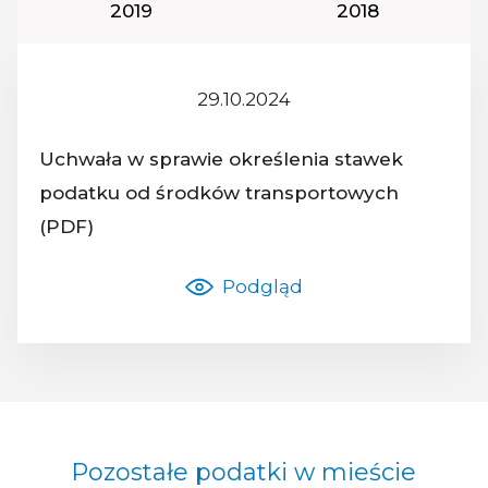
Rok podatkowy:
Rok podatkowy
2019
2018
29.10.2024
Z dnia:
Uchwała w sprawie określenia stawek
podatku od środków transportowych
Nazwa dokumentu:
(PDF)
Podgląd
Pozostałe podatki w mieście