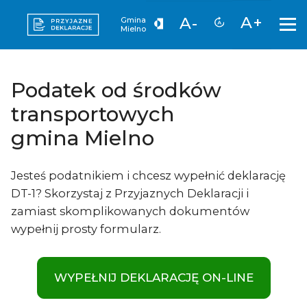
A+
A-
Gmina
Mielno
Podatek od środków
transportowych
gmina Mielno
Jesteś podatnikiem i chcesz wypełnić deklarację
DT-1? Skorzystaj z Przyjaznych Deklaracji i
zamiast skomplikowanych dokumentów
wypełnij prosty formularz.
WYPEŁNIJ DEKLARACJĘ ON-LINE