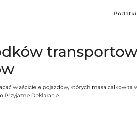
Podatki
odków transporto
ów
acać właściciele pojazdów, których masa całkowita 
 Przyjazne Deklaracje.