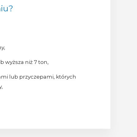
niu?
y,
b wyższa niż 7 ton,
mi lub przyczepami, których
,