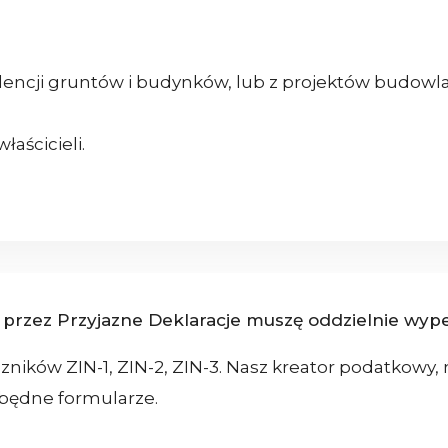
idencji gruntów i budynków, lub z projektów budowl
aścicieli.
rzez Przyjazne Deklaracje muszę oddzielnie wypełni
czników ZIN-1, ZIN-2, ZIN-3. Nasz kreator podatkow
zbędne formularze.