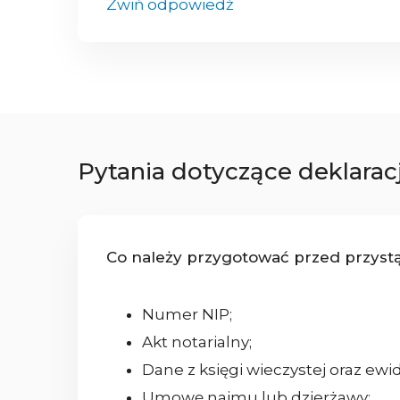
Zwiń odpowiedź
Pytania dotyczące deklaracj
Co należy przygotować przed przystą
Numer NIP;
Akt notarialny;
Dane z księgi wieczystej oraz ew
Umowę najmu lub dzierżawy;