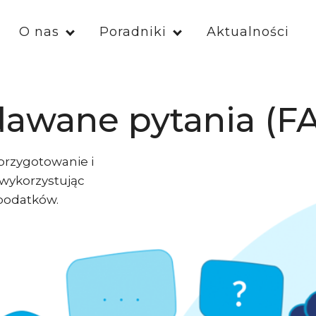
O nas
Poradniki
Aktualności
dawane pytania (F
 przygotowanie i
 wykorzystując
 podatków.