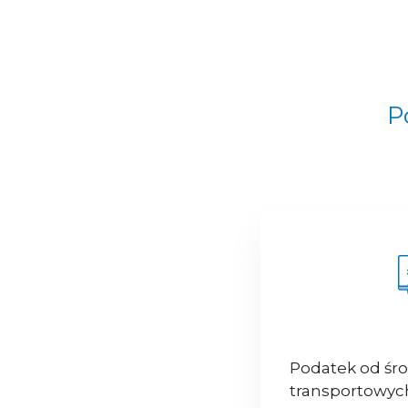
P
Podatek od śr
transportowyc