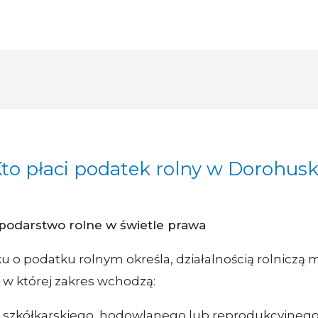
to płaci podatek rolny w Dorohus
podarstwo rolne w świetle prawa
ku o podatku rolnym określa, działalnością rolniczą 
 i w której zakres wchodzą:
 szkółkarskiego, hodowlanego lub reprodukcyjnego