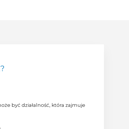
k?
może być działalność, która zajmuje
,