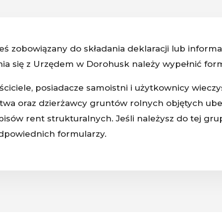
steś zobowiązany do składania deklaracji lub inform
nia się z Urzędem w Dorohusk należy wypełnić formu
iciele, posiadacze samoistni i użytkownicy wieczy
twa oraz dzierżawcy gruntów rolnych objętych u
sów rent strukturalnych. Jeśli należysz do tej gru
dpowiednich formularzy.