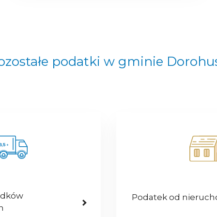
ozostałe podatki w gminie Dorohu
odków
Podatek od nieruc
h