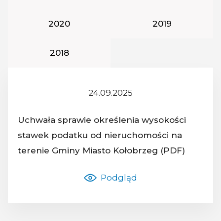
Rok podatkowy:
Rok podatkowy
2020
2019
Rok podatkowy:
2018
24.09.2025
Z dnia:
Uchwała sprawie określenia wysokości
stawek podatku od nieruchomości na
Nazwa dokumentu:
terenie Gminy Miasto Kołobrzeg (PDF)
Podgląd