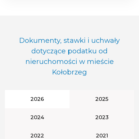
Dokumenty, stawki i uchwały
dotyczące podatku od
nieruchomości w mieście
Kołobrzeg
Rok podatkowy:
Rok podatkowy
2026
2025
Rok podatkowy:
Rok podatkowy
2024
2023
Rok podatkowy:
Rok podatkowy
2022
2021