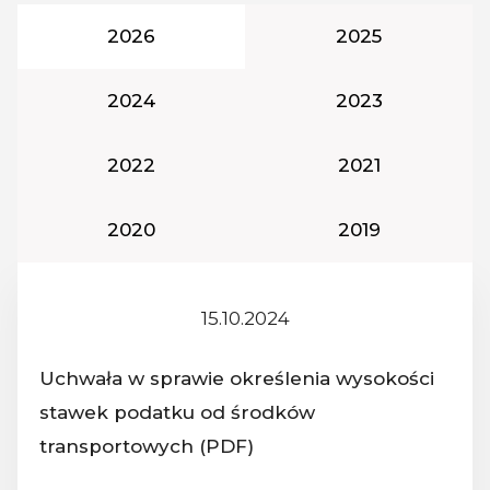
Rok podatkowy:
Rok podatkowy
2026
2025
Rok podatkowy:
Rok podatkowy
2024
2023
Rok podatkowy:
Rok podatkowy
2022
2021
Rok podatkowy:
Rok podatkowy
2020
2019
15.10.2024
Z dnia:
Uchwała w sprawie określenia wysokości
stawek podatku od środków
Nazwa dokumentu:
transportowych (PDF)