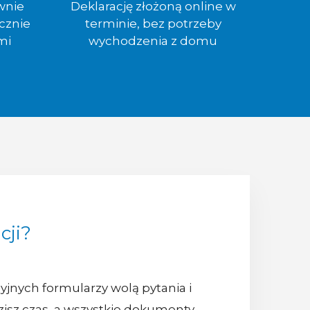
wnie
Deklarację złożoną online w
cznie
terminie, bez potrzeby
mi
wychodzenia z domu
cji?
yjnych formularzy wolą pytania i
isz czas, a wszystkie dokumenty