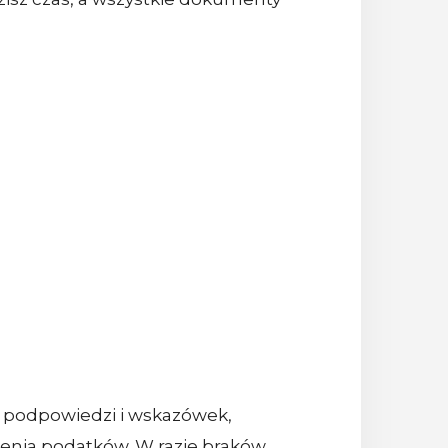
i podpowiedzi i wskazówek,
enia podatków. W razie braków