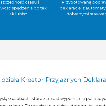
szczędność czasu i
Przygotowaną popra
iwość spędzenia go tak
deklarację, z automaty
jak lubisz
dobranymi stawka
 działa Kreator Przyjaznych Deklara
ślą o osobach, które zamiast wypełniania pól tradyc
go wyboru. To rozwiązanie, dzięki któremu oszczędz