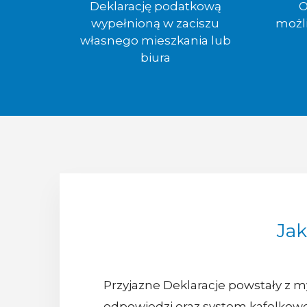
Deklarację podatkową
O
wypełnioną w zaciszu
możl
własnego mieszkania lub
biura
Jak
Przyjazne Deklaracje powstały z my
odpowiedzi oraz system kafelkowe