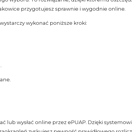
akowice przygotujesz sprawnie i wygodnie online.
, wystarczy wykonać poniższe kroki:
.
gane.
ć lub wysłać online przez ePUAP. Dzięki systemow
aokrągleń zyskujesz pewność prawidłowego rozlicz