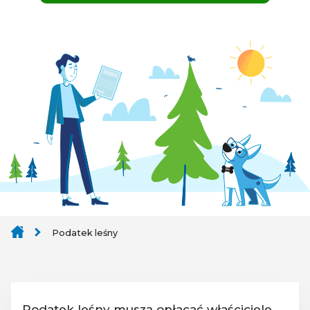
Podatek leśny
Podatek leśny muszą opłacać właściciele,