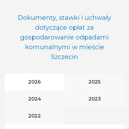
Dokumenty, stawki i uchwały
dotyczące opłat za
gospodarowanie odpadami
komunalnymi w mieście
Szczecin
Rok podatkowy:
Rok podatkowy
2026
2025
Rok podatkowy:
Rok podatkowy
2024
2023
Rok podatkowy:
2022