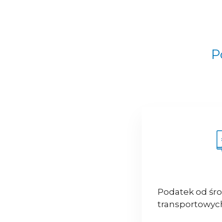
P
Podatek od śr
transportowyc