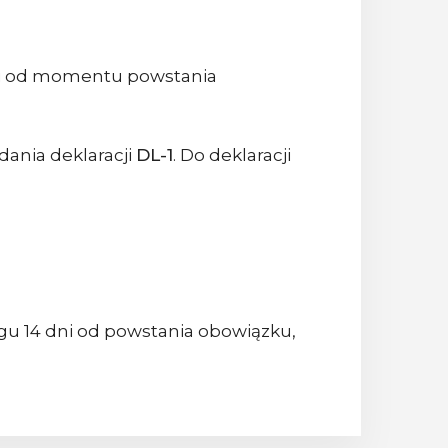
i od momentu powstania
ania deklaracji
DL-1
. Do deklaracji
gu 14 dni od powstania obowiązku,