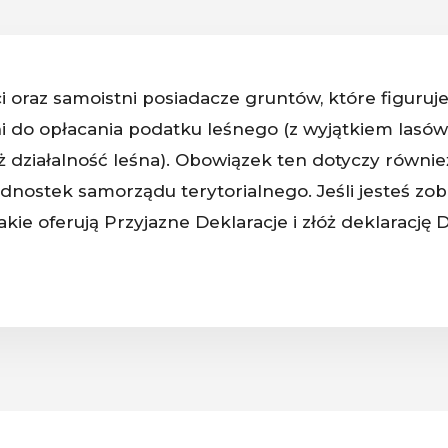
i oraz samoistni posiadacze gruntów, które figuruj
ni do opłacania podatku leśnego (z wyjątkiem las
niż działalność leśna). Obowiązek ten dotyczy równ
dnostek samorządu terytorialnego. Jeśli jesteś zo
jakie oferują Przyjazne Deklaracje i złóż deklarację