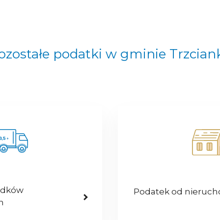
ozostałe podatki w gminie Trzcian
odków
Podatek od nieruc
h