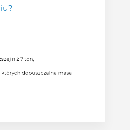
niu?
zej niż 7 ton,
ą, których dopuszczalna masa