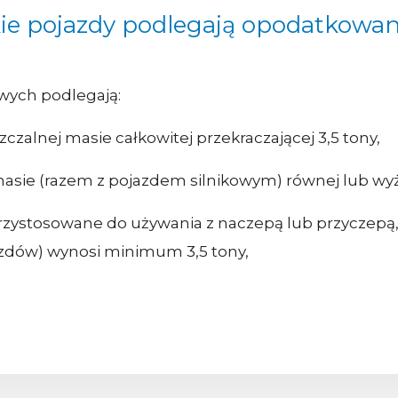
ie pojazdy podlegają opodatkowa
wych podlegają:
alnej masie całkowitej przekraczającej 3,5 tony,
masie (razem z pojazdem silnikowym) równej lub wyżs
 przystosowane do używania z naczepą lub przyczep
azdów) wynosi minimum 3,5 tony,