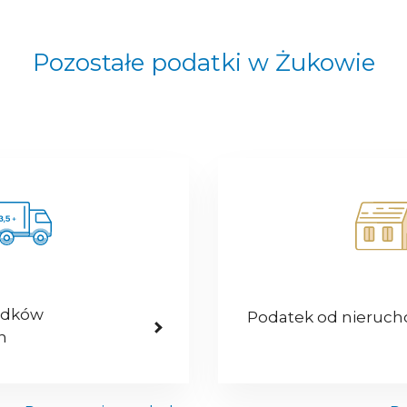
Pozostałe podatki w Żukowie
odków
Podatek od nieruc
h