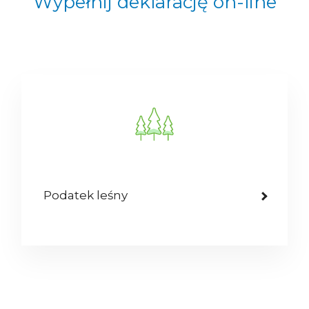
Wypełnij deklarację on-line
Podatek leśny