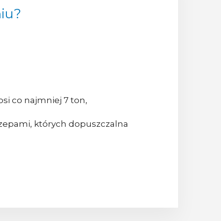
niu?
i co najmniej 7 ton,
czepami, których dopuszczalna