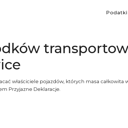
Podatki
odków transporto
ice
acać właściciele pojazdów, których masa całkowita 
em Przyjazne Deklaracje.