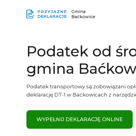
Gmina
Baćkowice
Podatek od śr
gmina Baćkow
Podatek transportowy są zobowiązani opł
deklarację DT-1 w Baćkowicach z narzędzi
WYPEŁNIJ DEKLARACJĘ ONLINE