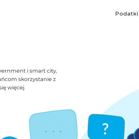
Podatki
ernment i smart city,
ańcom skorzystanie z
ię więcej.