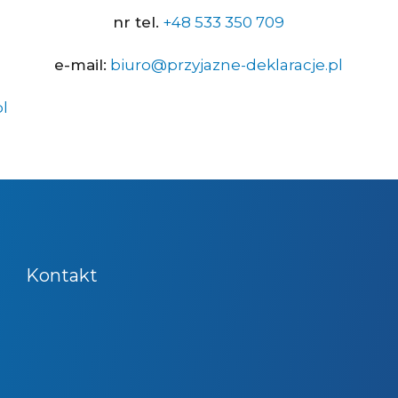
nr tel.
+48 533 350 709
e-mail:
biuro@przyjazne-deklaracje.pl
l
Kontakt