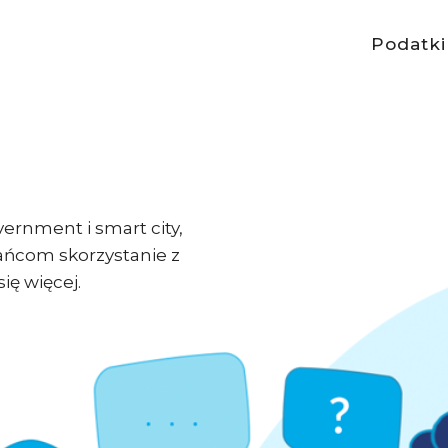
Podatki
ernment i smart city,
ańcom skorzystanie z
ię więcej.