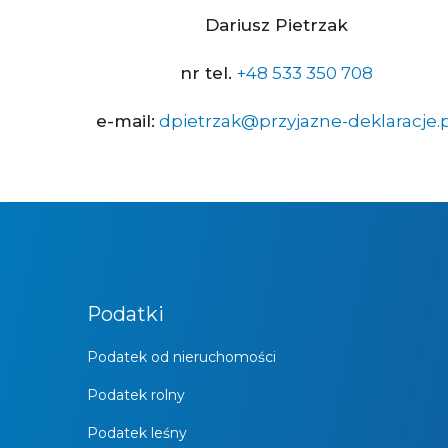
Dariusz Pietrzak
nr tel.
+48 533 350 708
e-mail:
dpietrzak@przyjazne-deklaracje.p
Podatki
Podatek od nieruchomości
Podatek rolny
Podatek leśny