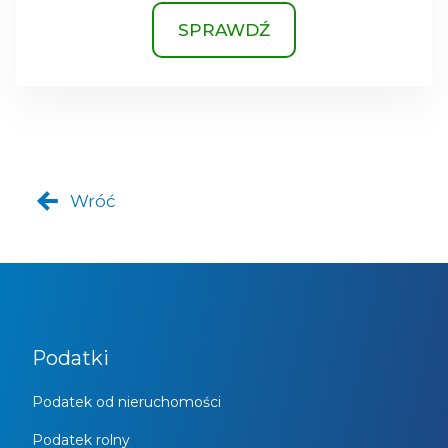
SPRAWDŹ
Wróć
Podatki
Podatek od nieruchomości
Podatek rolny