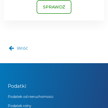
SPRAWDŹ
Wróć
Podatki
Podatek od nieruchomości
Podatek rolny