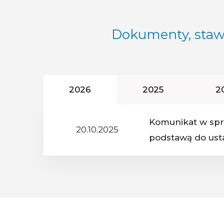
Dokumenty, stawk
Rok podatkowy:
Rok podatkowy:
R
2026
2025
2
Komunikat w spra
20.10.2025
Z dnia:
Nazwa dokument
podstawą do ust