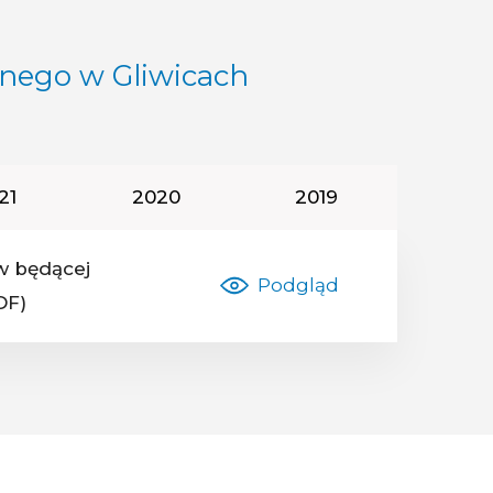
lnego w Gliwicach
k podatkowy:
Rok podatkowy:
Rok podatkowy:
21
2020
2019
w będącej
Podgląd
DF)