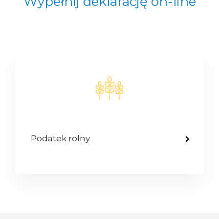
Wypełnij deklarację on-line
Podatek rolny