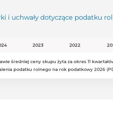
i i uchwały dotyczące podatku ro
ok podatkowy:
Rok podatkowy:
Rok podatkowy:
Ro
024
2023
2022
20
wie średniej ceny skupu żyta za okres 11 kwartałó
u:
alenia podatku rolnego na rok podatkowy 2026 (P