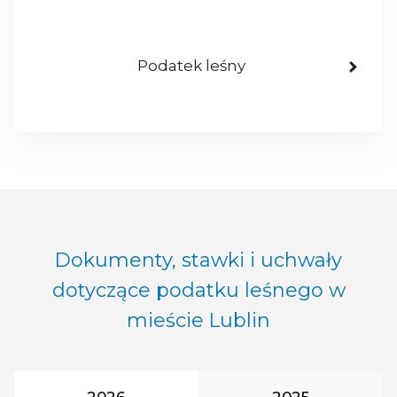
Podatek leśny
Dokumenty, stawki i uchwały
dotyczące podatku leśnego w
mieście Lublin
Rok podatkowy:
Rok podatkowy
2026
2025