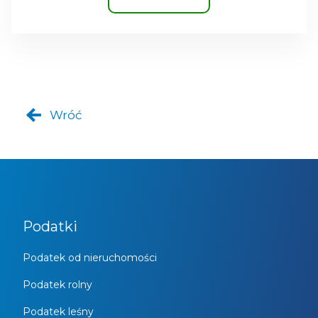
Wróć
Podatki
Podatek od nieruchomości
Podatek rolny
Podatek leśny