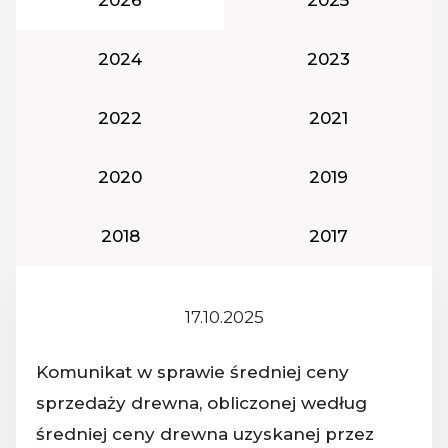
Rok podatkowy:
Rok podatkowy
2024
2023
Rok podatkowy:
Rok podatkowy
2022
2021
Rok podatkowy:
Rok podatkowy
2020
2019
Rok podatkowy:
Rok podatkowy
2018
2017
17.10.2025
Z dnia:
Komunikat w sprawie średniej ceny
sprzedaży drewna, obliczonej według
średniej ceny drewna uzyskanej przez
Nazwa dokumentu: