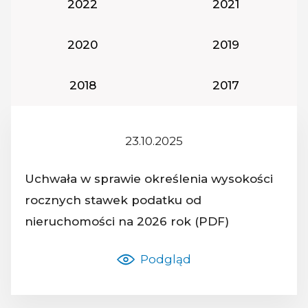
Rok podatkowy:
Rok podatkowy
2022
2021
Rok podatkowy:
Rok podatkowy
2020
2019
Rok podatkowy:
Rok podatkowy
2018
2017
23.10.2025
Z dnia:
Uchwała w sprawie określenia wysokości
rocznych stawek podatku od
Nazwa dokumentu:
nieruchomości na 2026 rok (PDF)
Podgląd