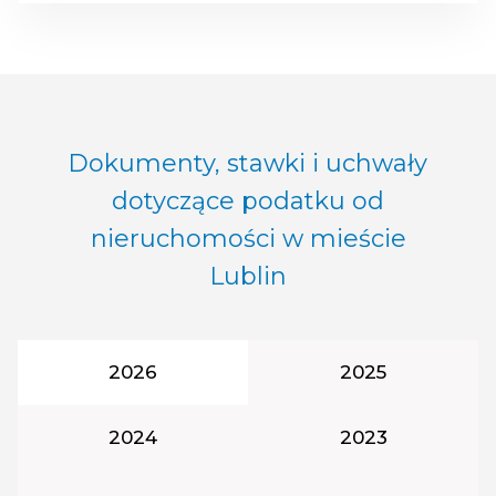
Dokumenty, stawki i uchwały
dotyczące podatku od
nieruchomości w mieście
Lublin
Rok podatkowy:
Rok podatkowy
2026
2025
Rok podatkowy:
Rok podatkowy
2024
2023