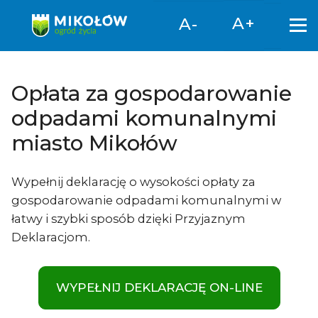
Otwór
A+
A-
Opłata za gospodarowanie
odpadami komunalnymi
miasto Mikołów
Wypełnij deklarację o wysokości opłaty za
gospodarowanie odpadami komunalnymi w
łatwy i szybki sposób dzięki Przyjaznym
Deklaracjom.
WYPEŁNIJ DEKLARACJĘ ON-LINE