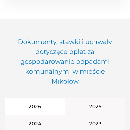
Dokumenty, stawki i uchwały
dotyczące opłat za
gospodarowanie odpadami
komunalnymi w mieście
Mikołów
Rok podatkowy:
Rok podatkowy
2026
2025
Rok podatkowy:
Rok podatkowy
2024
2023