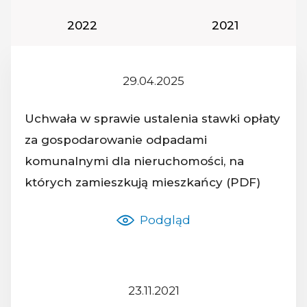
Rok podatkowy:
Rok podatkowy
2022
2021
29.04.2025
Z dnia:
Uchwała w sprawie ustalenia stawki opłaty
za gospodarowanie odpadami
Nazwa dokumentu:
komunalnymi dla nieruchomości, na
których zamieszkują mieszkańcy (PDF)
Podgląd
23.11.2021
Z dnia: