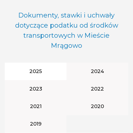
Dokumenty, stawki i uchwały
dotyczące podatku od środków
transportowych w Mieście
Mrągowo
Rok podatkowy:
Rok podatkowy:
2025
2024
Rok podatkowy:
Rok podatkowy:
2023
2022
Rok podatkowy:
Rok podatkowy:
2021
2020
Rok podatkowy:
2019