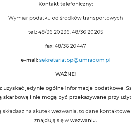
Kontakt telefoniczny:
Wymiar podatku od środków transportowych
tel.:
48/36 20 236, 48/36 20 205
fax:
48/36 20 447
e-mail:
sekretariatbp@umradom.pl
WAŻNE!
 uzyskać jedynie ogólne informacje podatkowe. S
ą skarbową i nie mogą być przekazywane przy użyc
ową składasz na skutek wezwania, to dane kontakto
znajdują się w wezwaniu.