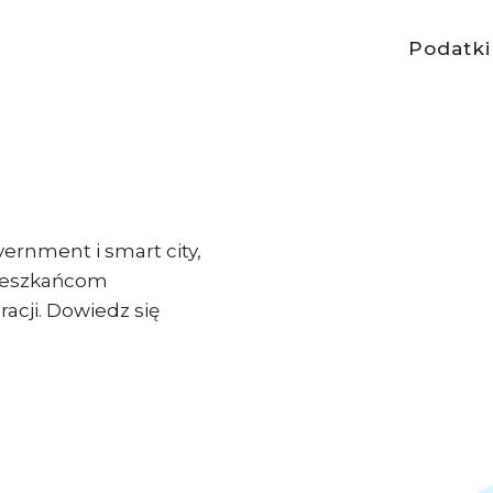
Podatki
ernment i smart city,
mieszkańcom
acji. Dowiedz się