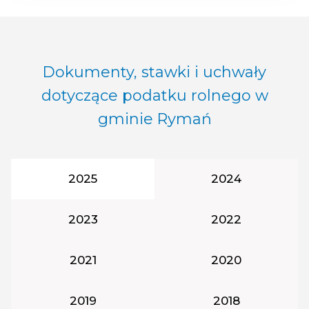
Dokumenty, stawki i uchwały
dotyczące podatku rolnego w
gminie Rymań
Rok podatkowy:
Rok podatkowy:
2025
2024
Rok podatkowy:
Rok podatkowy:
2023
2022
Rok podatkowy:
Rok podatkowy:
2021
2020
Rok podatkowy:
Rok podatkowy
2019
2018