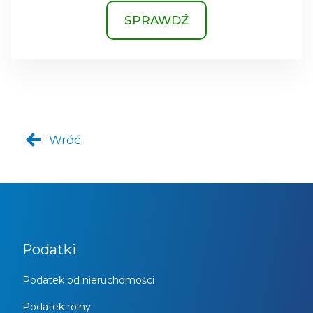
SPRAWDŹ
Wróć
Podatki
Podatek od nieruchomości
Podatek rolny