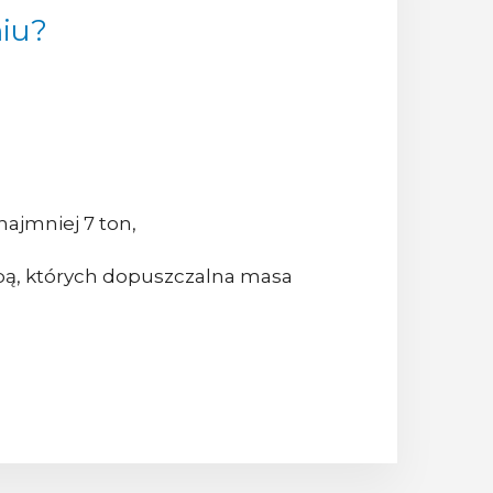
niu?
ajmniej 7 ton,
epą, których dopuszczalna masa