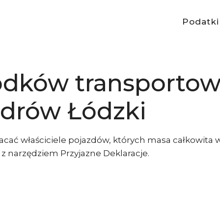
Podatki
odków transporto
drów Łódzki
acać właściciele pojazdów, których masa całkowita 
z narzędziem Przyjazne Deklaracje.