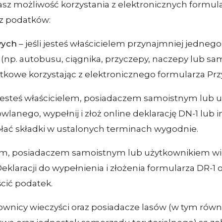
z możliwość korzystania z elektronicznych formular
az podatków:
wych
– jeśli jesteś właścicielem przynajmniej jedne
ny (np. autobusu, ciągnika, przyczepy, naczepy lub
owe korzystając z elektronicznego formularza Przy
i jesteś właścicielem, posiadaczem samoistnym lub
anego, wypełnij i złoż online deklarację DN-1 lub i
łać składki w ustalonych terminach wygodnie.
em, posiadaczem samoistnym lub użytkownikiem wi
klaracji do wypełnienia i złożenia formularza DR-1 o
ścić podatek.
kownicy wieczyści oraz posiadacze lasów (w tym równie