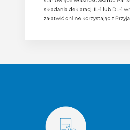
stanowiące własność Skarbu Państ
składania deklaracji IL-1 lub DL-1
załatwić online korzystając z Przyj