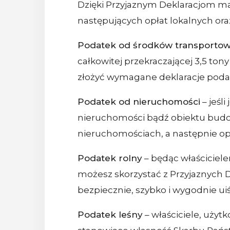
Dzięki Przyjaznym Deklaracjom mas
następujących opłat lokalnych or
Podatek od środków transporto
całkowitej przekraczającej 3,5 to
złożyć wymagane deklaracje podatk
Podatek od nieruchomości
– jeśl
nieruchomości bądź obiektu budowl
nieruchomościach, a następnie op
Podatek rolny
– będąc właściciel
możesz skorzystać z Przyjaznych De
bezpiecznie, szybko i wygodnie ui
Podatek leśny
– właściciele, użyt