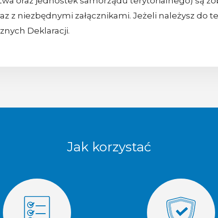
wa oraz jednostek samorządu terytorialnego) są zo
 wraz z niezbędnymi załącznikami. Jeżeli należysz do 
aznych Deklaracji.
Jak korzystać