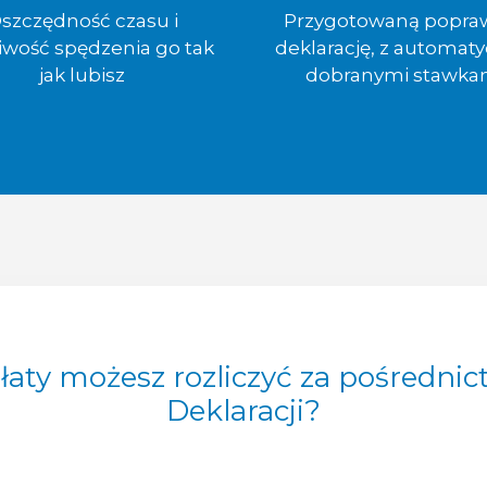
szczędność czasu i
Przygotowaną popra
iwość spędzenia go tak
deklarację, z automaty
jak lubisz
dobranymi stawka
płaty możesz rozliczyć za pośredn
Deklaracji?