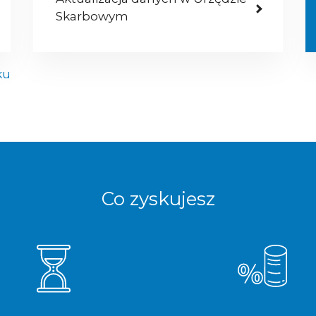
Skarbowym
ku
Co zyskujesz