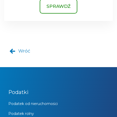
SPRAWDŹ
Wróć
Podatki
Podatek od nieruchomości
Podatek rolny