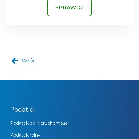
SPRAWDŹ
Wróć
Podatki
Podatek od nieruchomości
Podatek rolny