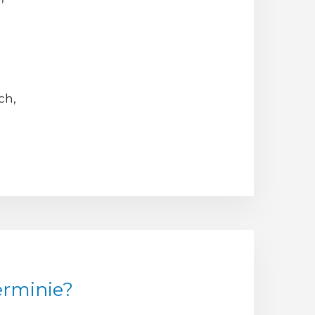
ch,
erminie?