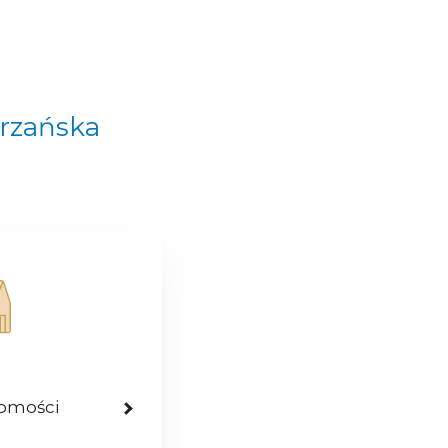
trzańska
homości