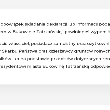
z obowiązek składania deklaracji lub informacji pod
dem w Bukowinie Tatrzańskiej, powinieneś wypełnić 
cić właściciel, posiadacz samoistny oraz użytkowni
y Skarbu Państwa oraz dzierżawcy gruntów rolnyc
ików lub na podstawie przepisów dotyczących rent 
 prezydentowi miasta Bukowinę Tatrzańską odpowie