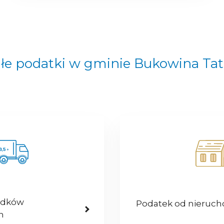
łe podatki w gminie Bukowina Ta
odków
Podatek od nieruc
h