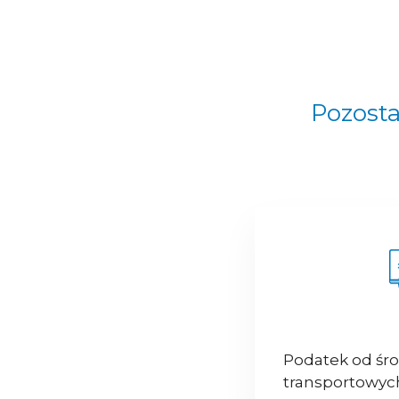
Pozosta
Podatek od śr
transportowyc