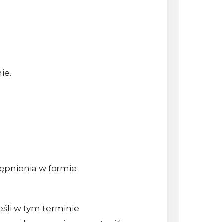
ie.
tępnienia w formie
eśli w tym terminie