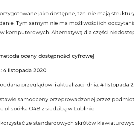
są przygotowane jako dostępne, tzn. nie mają strukt
danie. Tym samym nie ma możliwości ich odczytan
komputerowych. Alternatywą dla części niedostępn
i metoda oceny dostępności cyfrowej
a:
4 listopada 2020
poddana przeglądowi i aktualizacji dnia:
4 listopada 
dstawie samooceny przeprowadzonej przez podmiot
e.pl spółka O4B z siedzibą w Lublinie.
 korzystać ze standardowych skrótów klawiaturowyc