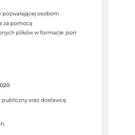
ury pozwalającej osobom
ia za pomocą
ych plików w formacie .json
2020
 publiczny oraz dostawcę
h.