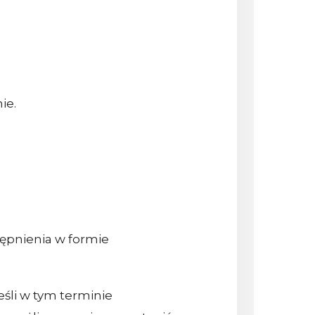
ie.
tępnienia w formie
eśli w tym terminie