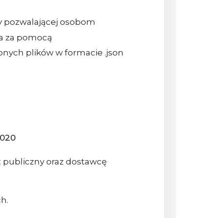
ury pozwalającej osobom
ia za pomocą
ych plików w formacie .json
2020
 publiczny oraz dostawcę
h.