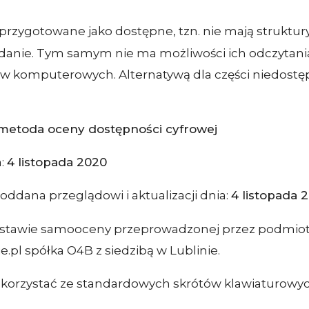
są przygotowane jako dostępne, tzn. nie mają strukt
danie. Tym samym nie ma możliwości ich odczytan
komputerowych. Alternatywą dla części niedostępn
i metoda oceny dostępności cyfrowej
a:
4 listopada 2020
poddana przeglądowi i aktualizacji dnia:
4 listopada 
dstawie samooceny przeprowadzonej przez podmiot
e.pl spółka O4B z siedzibą w Lublinie.
 korzystać ze standardowych skrótów klawiaturowyc