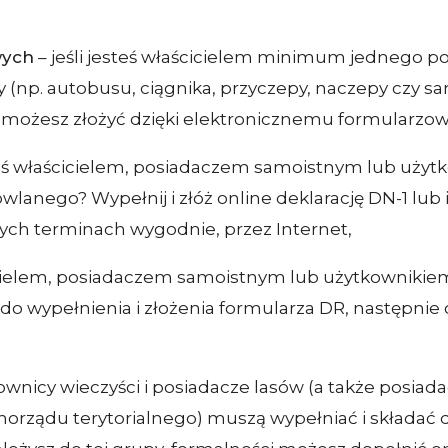
wych
– jeśli jesteś właścicielem minimum jednego p
ny (np. autobusu, ciągnika, przyczepy, naczepy czy
żesz złożyć dzięki elektronicznemu formularzowi 
eś właścicielem, posiadaczem samoistnym lub uży
anego? Wypełnij i złóż online deklarację DN-1 lub i
ch terminach wygodnie, przez Internet,
ścicielem, posiadaczem samoistnym lub użytkowniki
i do wypełnienia i złożenia formularza DR, następni
kownicy wieczyści i posiadacze lasów (a także posia
rządu terytorialnego) muszą wypełniać i składać dek