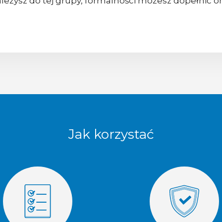
ależysz do tej grupy, formalności możesz dopełnić o
Jak korzystać