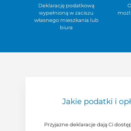
Deklarację podatkową
O
wypełnioną w zaciszu
możl
własnego mieszkania lub
biura
Jakie podatki i o
Przyjazne deklaracje dają Ci dostę