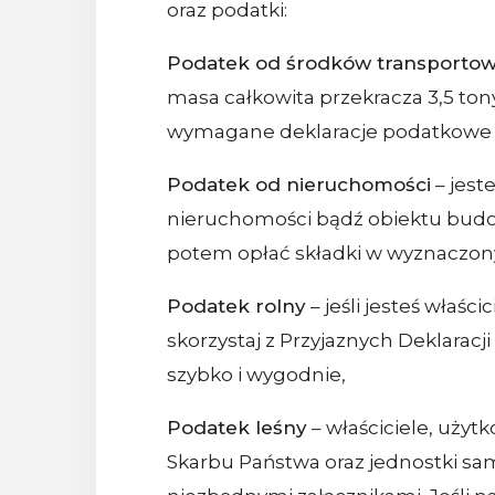
oraz podatki:
Podatek od środków transporto
masa całkowita przekracza 3,5 to
wymagane deklaracje podatkowe mo
Podatek od nieruchomości
– jest
nieruchomości bądź obiektu budowl
potem opłać składki w wyznaczony
Podatek rolny
– jeśli jesteś wła
skorzystaj z Przyjaznych Deklaracj
szybko i wygodnie,
Podatek leśny
– właściciele, użyt
Skarbu Państwa oraz jednostki samo