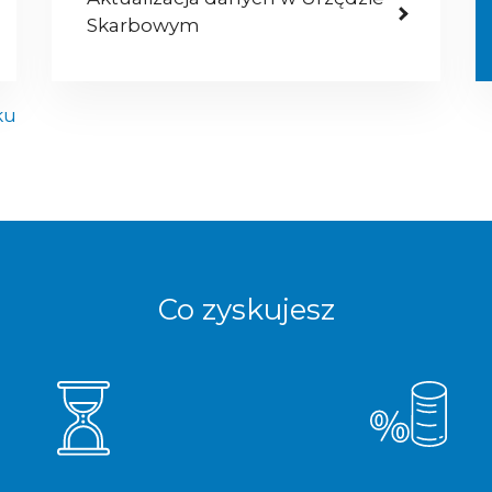
Skarbowym
ku
Co zyskujesz