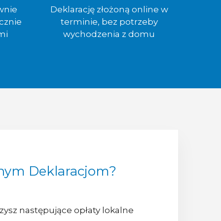
wnie
Deklarację złożoną online w
cznie
terminie, bez potrzeby
mi
wychodzenia z domu
aznym Deklaracjom?
czysz następujące opłaty lokalne