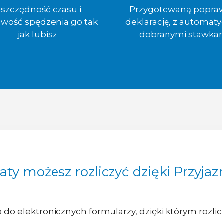
szczędność czasu i
Przygotowaną popra
iwość spędzenia go tak
deklarację, z automaty
jak lubisz
dobranymi stawka
płaty możesz rozliczyć dzięki Przyj
p do elektronicznych formularzy, dzięki którym rozli