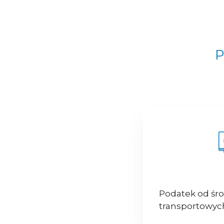
P
Podatek od śr
transportowyc