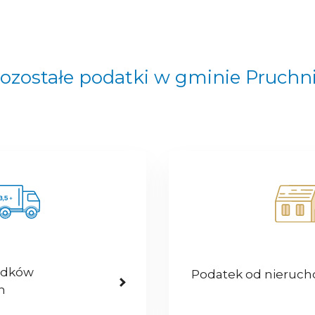
ozostałe podatki w gminie Pruchn
odków
Podatek od nieruc
h