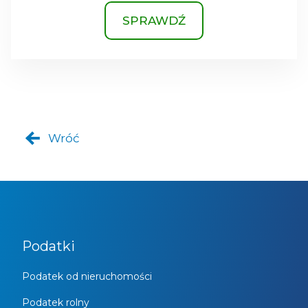
SPRAWDŹ
Wróć
Podatki
Podatek od nieruchomości
Podatek rolny