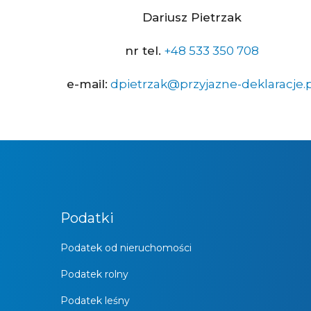
Dariusz Pietrzak
nr tel.
+48 533 350 708
e-mail:
dpietrzak@przyjazne-deklaracje.p
Podatki
Podatek od nieruchomości
Podatek rolny
Podatek leśny