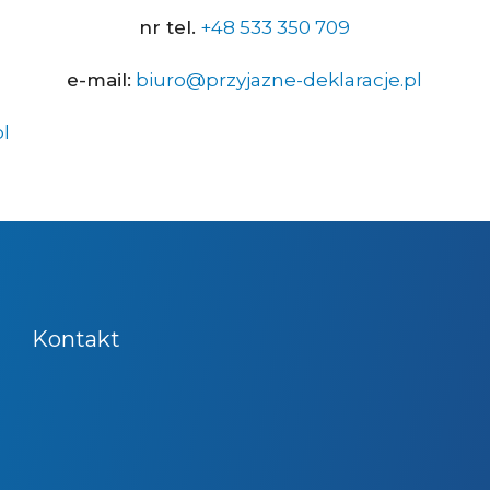
nr tel.
+48 533 350 709
e-mail:
biuro@przyjazne-deklaracje.pl
l
Kontakt